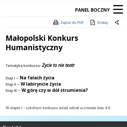
PANEL BOCZNY
Zapisz do PDF
Drukuj
Małopolski Konkurs
Humanistyczny
Treść
.
Życie to nie teatr
Tematyka konkursu:
–
Na falach życia
Etap I
–
W labiryncie życia
Etap II
–
W górę czy w dół strumienia?
Etap III
W etapie I - szkolnym konkursu wzięli udział uczniowie klas 4-6.