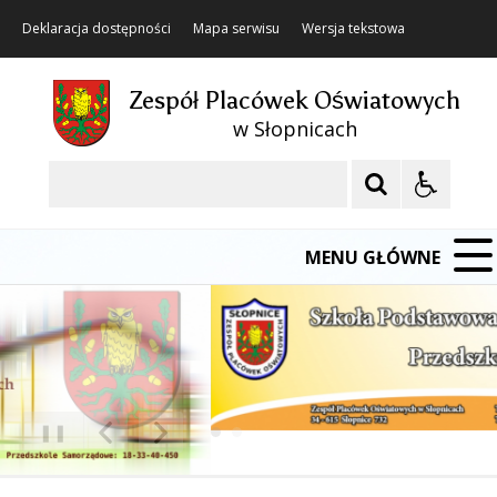
Deklaracja dostępności
Mapa serwisu
Wersja tekstowa
Zespół Placówek Oświatowych
w Słopnicach
Szukaj
MENU GŁÓWNE
❚❚
Poprzedni Element
Następny Element