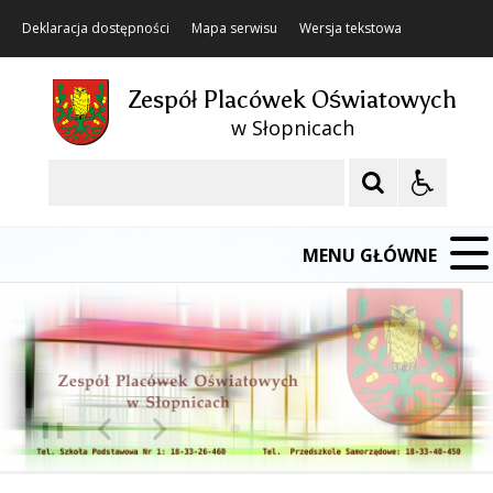
Deklaracja dostępności
Mapa serwisu
Wersja tekstowa
Zespół Placówek Oświatowych
w Słopnicach
Szukaj
MENU GŁÓWNE
❚❚
Poprzedni Element
Następny Element