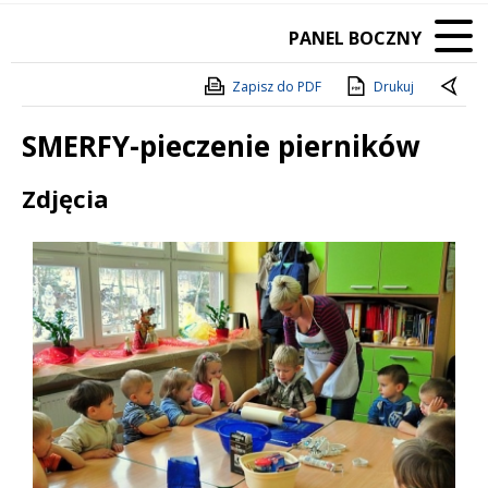
PANEL BOCZNY
Zapisz do PDF
Drukuj
SMERFY-pieczenie pierników
Treść
Zdjęcia