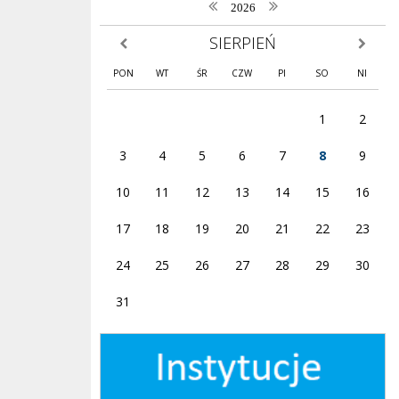
poprzedni rok
następny rok
2026
SIERPIEŃ
poprzedni miesiąc
następny
PON
WT
ŚR
CZW
PI
SO
NI
1
2
3
4
5
6
7
8
9
10
11
12
13
14
15
16
17
18
19
20
21
22
23
24
25
26
27
28
29
30
31
Instytucje wspierające