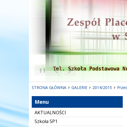
❚❚
Poprzedni Element
Następny Element
STRONA GŁÓWNA
GALERIE
2014/2015
Przed
Menu
AKTUALNOŚCI
Szkoła SP1