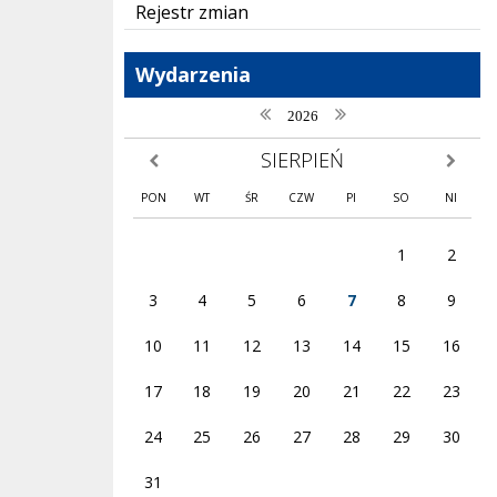
Rejestr zmian
Wydarzenia
poprzedni rok
następny rok
2026
SIERPIEŃ
poprzedni miesiąc
następny
PON
WT
ŚR
CZW
PI
SO
NI
1
2
3
4
5
6
7
8
9
10
11
12
13
14
15
16
17
18
19
20
21
22
23
24
25
26
27
28
29
30
31