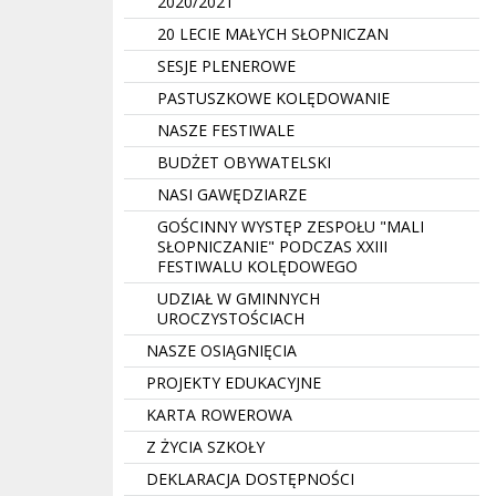
2020/2021
20 LECIE MAŁYCH SŁOPNICZAN
SESJE PLENEROWE
PASTUSZKOWE KOLĘDOWANIE
NASZE FESTIWALE
BUDŻET OBYWATELSKI
NASI GAWĘDZIARZE
GOŚCINNY WYSTĘP ZESPOŁU "MALI
SŁOPNICZANIE" PODCZAS XXIII
FESTIWALU KOLĘDOWEGO
UDZIAŁ W GMINNYCH
UROCZYSTOŚCIACH
NASZE OSIĄGNIĘCIA
PROJEKTY EDUKACYJNE
KARTA ROWEROWA
Z ŻYCIA SZKOŁY
DEKLARACJA DOSTĘPNOŚCI