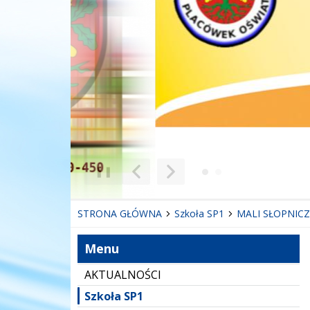
❚❚
Poprzedni Element
Następny Element
STRONA GŁÓWNA
Szkoła SP1
MALI SŁOPNICZ
Menu
AKTUALNOŚCI
Szkoła SP1