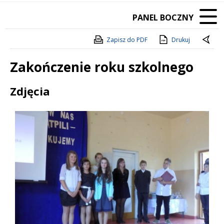
PANEL BOCZNY
Zapisz do PDF
Drukuj
Zakończenie roku szkolnego
Treść
Zdjęcia