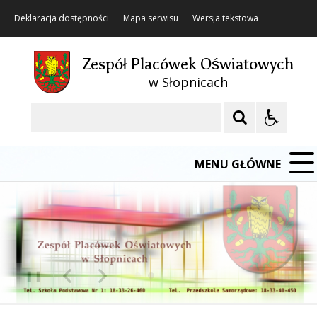
Deklaracja dostępności
Mapa serwisu
Wersja tekstowa
Zespół Placówek Oświatowych
w Słopnicach
Szukaj
MENU GŁÓWNE
❚❚
Poprzedni Element
Następny Element