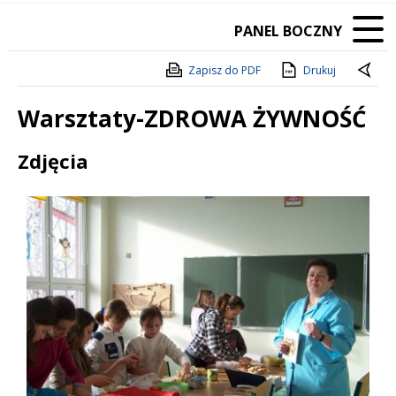
PANEL BOCZNY
Zapisz do PDF
Drukuj
Warsztaty-ZDROWA ŻYWNOŚĆ
Treść
Zdjęcia