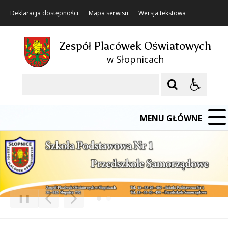
Deklaracja dostępności
Mapa serwisu
Wersja tekstowa
Zespół Placówek Oświatowych
w Słopnicach
Szukaj
MENU GŁÓWNE
❚❚
Poprzedni Element
Następny Element