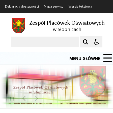
Deklaracja dostępności
Mapa serwisu
Wersja tekstowa
Zespół Placówek Oświatowych
w Słopnicach
Szukaj
MENU GŁÓWNE
❚❚
Poprzedni Element
Następny Element