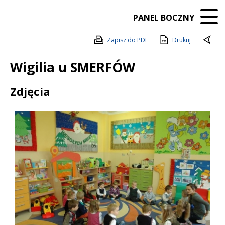
PANEL BOCZNY
Zapisz do PDF
Drukuj
Wigilia u SMERFÓW
Treść
Zdjęcia