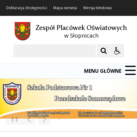
Deklaracja dostępności
Mapa serwisu
Wersja tekstowa
Zespół Placówek Oświatowych
w Słopnicach
Szukaj
MENU GŁÓWNE
❚❚
Poprzedni Element
Następny Element