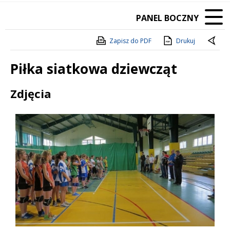
PANEL BOCZNY
Zapisz do PDF
Drukuj
Piłka siatkowa dziewcząt
Treść
Zdjęcia