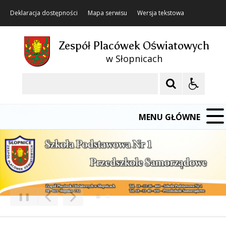
Deklaracja dostępności
Mapa serwisu
Wersja tekstowa
Zespół Placówek Oświatowych
w Słopnicach
Szukaj
MENU GŁÓWNE
❚❚
Poprzedni Element
Następny Element