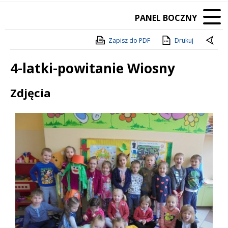
PANEL BOCZNY
Zapisz do PDF
Drukuj
4-latki-powitanie Wiosny
Treść
Zdjęcia