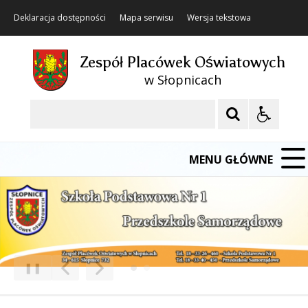
Deklaracja dostępności
Mapa serwisu
Wersja tekstowa
Zespół Placówek Oświatowych
w Słopnicach
Szukaj
MENU GŁÓWNE
❚❚
Poprzedni Element
Następny Element