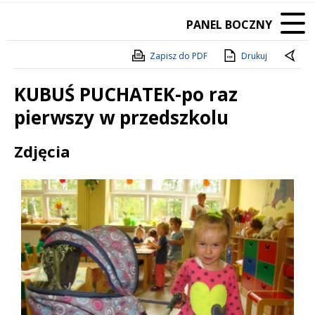
PANEL BOCZNY
Zapisz do PDF
Drukuj
KUBUŚ PUCHATEK-po raz
pierwszy w przedszkolu
Treść
Zdjęcia