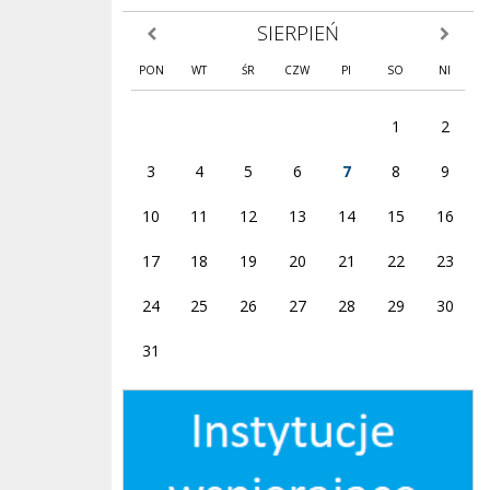
SIERPIEŃ
poprzedni miesiąc
następny
PON
WT
ŚR
CZW
PI
SO
NI
1
2
3
4
5
6
7
8
9
10
11
12
13
14
15
16
17
18
19
20
21
22
23
24
25
26
27
28
29
30
31
Instytucje wspierające