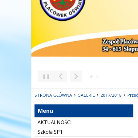
❚❚
Poprzedni Element
Następny Element
STRONA GŁÓWNA
GALERIE
2017/2018
Przed
Menu
AKTUALNOŚCI
Szkoła SP1