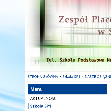
❚❚
Poprzedni Element
Następny Element
STRONA GŁÓWNA
Szkoła SP1
NASZE OSIĄGNI
Menu
AKTUALNOŚCI
Szkoła SP1