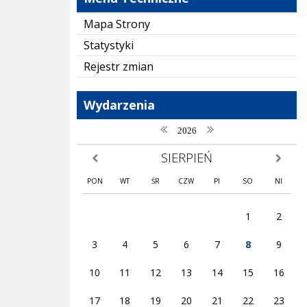
Mapa Strony
Statystyki
Rejestr zmian
Wydarzenia
poprzedni rok
następny rok
2026
SIERPIEŃ
poprzedni miesiąc
następny
PON
WT
ŚR
CZW
PI
SO
NI
1
2
3
4
5
6
7
8
9
10
11
12
13
14
15
16
17
18
19
20
21
22
23