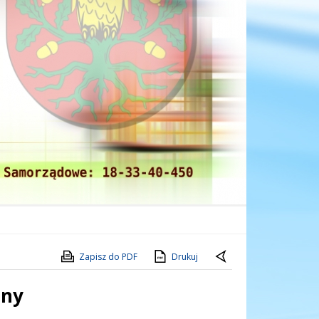
Zapisz do PDF
Drukuj
zny