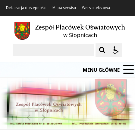
Deklaracja dostępności
Mapa serwisu
Wersja tekstowa
Zespół Placówek Oświatowych
w Słopnicach
Szukaj
MENU GŁÓWNE
❚❚
Poprzedni Element
Następny Element