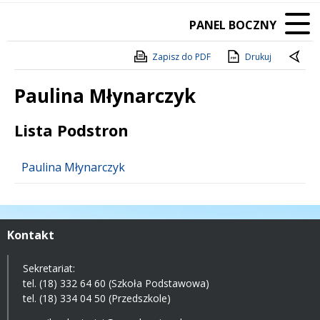
PANEL BOCZNY
Zapisz do PDF
Drukuj
Paulina Młynarczyk
Treść
Lista Podstron
Paulina Młynarczyk
Kontakt
Sekretariat:
tel. (18) 332 64 60 (Szkoła Podstawowa)
tel. (18) 334 04 50 (Przedszkole)