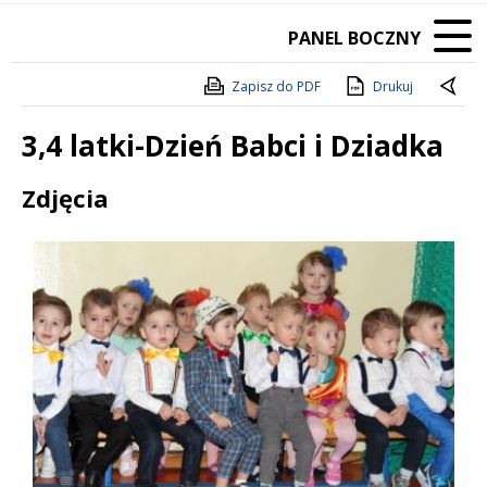
PANEL BOCZNY
Zapisz do PDF
Drukuj
3,4 latki-Dzień Babci i Dziadka
Treść
Zdjęcia