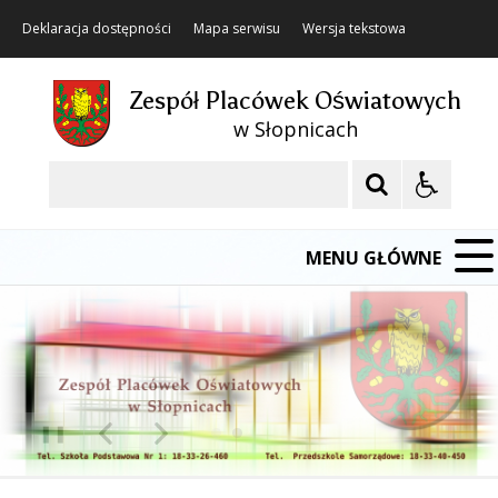
Deklaracja dostępności
Mapa serwisu
Wersja tekstowa
Zespół Placówek Oświatowych
w Słopnicach
Szukaj
MENU GŁÓWNE
❚❚
Poprzedni Element
Następny Element