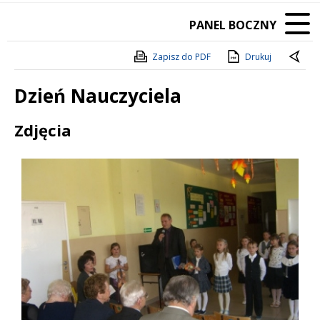
PANEL BOCZNY
Zapisz do PDF
Drukuj
Dzień Nauczyciela
Treść
Zdjęcia