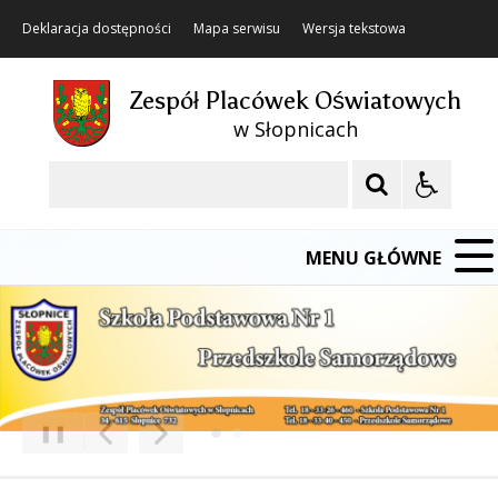
Deklaracja dostępności
Mapa serwisu
Wersja tekstowa
Zespół Placówek Oświatowych
w Słopnicach
Szukaj
MENU GŁÓWNE
❚❚
Poprzedni Element
Następny Element