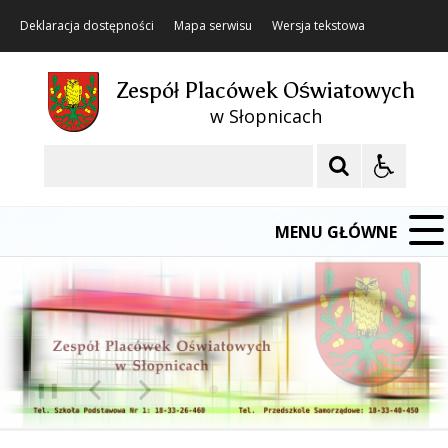
Deklaracja dostępności
Mapa serwisu
Wersja tekstowa
Zespół Placówek Oświatowych
w Słopnicach
Szukaj
MENU GŁÓWNE
❚❚
Poprzedni Element
Następny Element