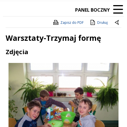
PANEL BOCZNY
Zapisz do PDF
Drukuj
Warsztaty-Trzymaj formę
Treść
Zdjęcia