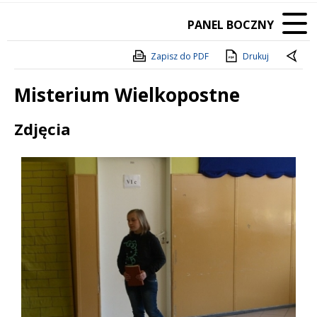
PANEL BOCZNY
Zapisz do PDF
Drukuj
Misterium Wielkopostne
Treść
Zdjęcia