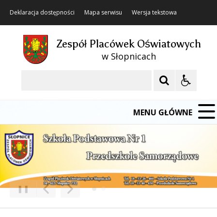
Deklaracja dostępności
Mapa serwisu
Wersja tekstowa
Zespół Placówek Oświatowych
w Słopnicach
Szukaj
MENU GŁÓWNE
❚❚
Poprzedni Element
Następny Element