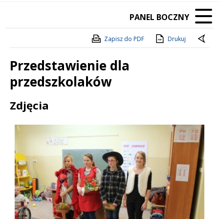
PANEL BOCZNY
Zapisz do PDF
Drukuj
Przedstawienie dla
przedszkolaków
Treść
Zdjęcia