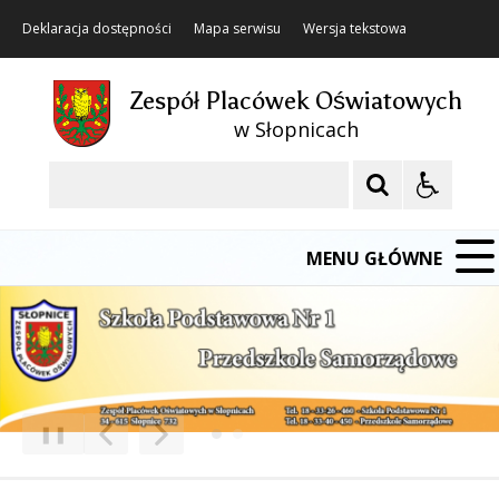
Deklaracja dostępności
Mapa serwisu
Wersja tekstowa
Zespół Placówek Oświatowych
w Słopnicach
Szukaj
MENU GŁÓWNE
❚❚
Poprzedni Element
Następny Element