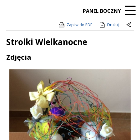
PANEL BOCZNY
Zapisz do PDF
Drukuj
Stroiki Wielkanocne
Treść
Zdjęcia