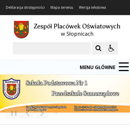
Deklaracja dostępności
Mapa serwisu
Wersja tekstowa
Zespół Placówek Oświatowych
w Słopnicach
Szukaj
MENU GŁÓWNE
❚❚
Poprzedni Element
Następny Element