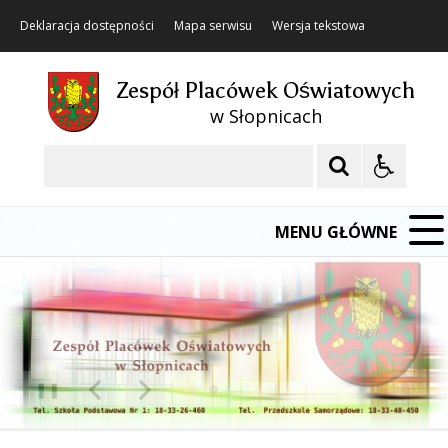
Deklaracja dostępności
Mapa serwisu
Wersja tekstowa
Zespół Placówek Oświatowych
w Słopnicach
Szukaj
MENU GŁÓWNE
❚❚
Poprzedni Element
Następny Element