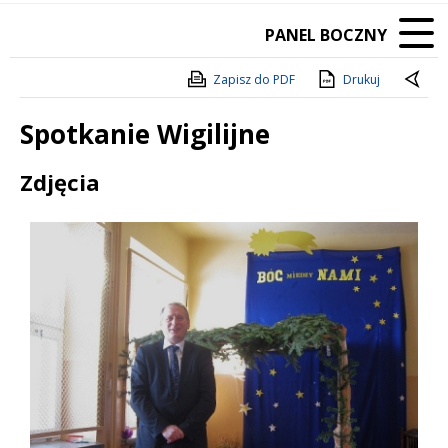
PANEL BOCZNY
Zapisz do PDF
Drukuj
Spotkanie Wigilijne
Treść
Zdjęcia