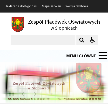
Deklaracja dostępności
Mapa serwisu
Wersja tekstowa
Zespół Placówek Oświatowych
w Słopnicach
Szukaj
MENU GŁÓWNE
❚❚
Poprzedni Element
Następny Element