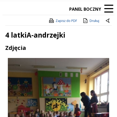
PANEL BOCZNY
Zapisz do PDF
Drukuj
4 latkiA-andrzejki
Treść
Zdjęcia