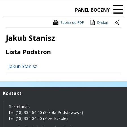
PANEL BOCZNY
Zapisz do PDF
Drukuj
Jakub Stanisz
Treść
Lista Podstron
Jakub Stanisz
Kontakt
Sekretariat:
tel. (18) 332 64 60 (Szkoła Podstawowa)
tel. (18) 334 04 50 (Przedszkole)