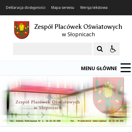
Deklaracja dostępności
Mapa serwisu
Wersja tekstowa
Zespół Placówek Oświatowych
w Słopnicach
Szukaj
MENU GŁÓWNE
❚❚
Poprzedni Element
Następny Element