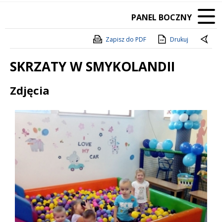
PANEL BOCZNY
Zapisz do PDF
Drukuj
SKRZATY W SMYKOLANDII
Treść
Zdjęcia