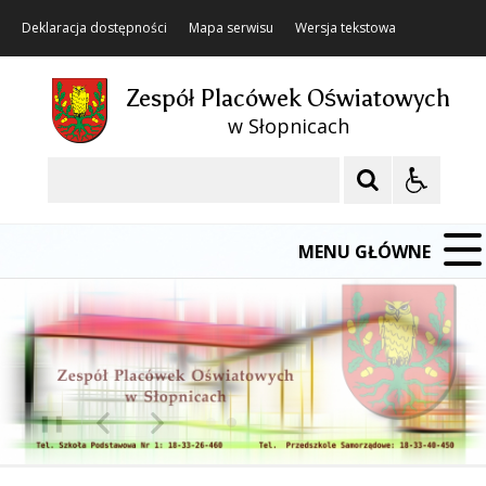
Deklaracja dostępności
Mapa serwisu
Wersja tekstowa
Zespół Placówek Oświatowych
w Słopnicach
Szukaj
MENU GŁÓWNE
❚❚
Poprzedni Element
Następny Element