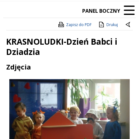
PANEL BOCZNY
Zapisz do PDF
Drukuj
KRASNOLUDKI-Dzień Babci i
Dziadzia
Treść
Zdjęcia