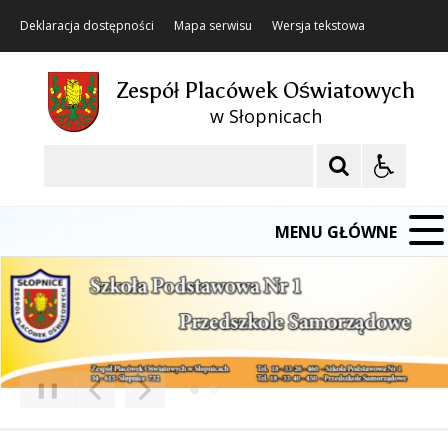
Deklaracja dostępności
Mapa serwisu
Wersja tekstowa
Zespół Placówek Oświatowych
w Słopnicach
Szukaj
MENU GŁÓWNE
❚❚
Poprzedni Element
Następny Element