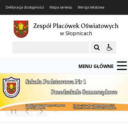
Deklaracja dostępności
Mapa serwisu
Wersja tekstowa
Zespół Placówek Oświatowych
w Słopnicach
Szukaj
MENU GŁÓWNE
❚❚
Poprzedni Element
Następny Element