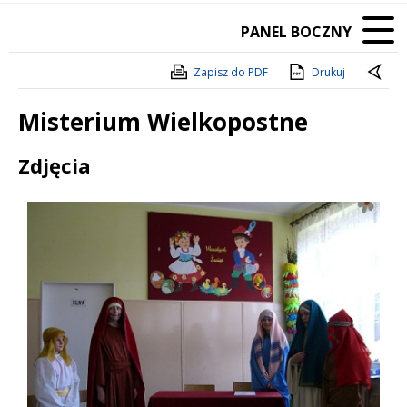
PANEL BOCZNY
Zapisz do PDF
Drukuj
Misterium Wielkopostne
Treść
Zdjęcia