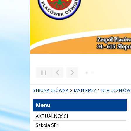
❚❚
Poprzedni Element
Następny Element
STRONA GŁÓWNA
MATERIAŁY
DLA UCZNIÓW
Menu
AKTUALNOŚCI
Szkoła SP1