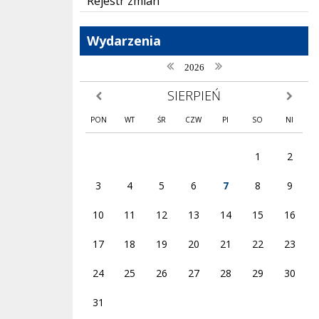
Rejestr zmian
Wydarzenia
poprzedni rok
następny rok
2026
SIERPIEŃ
poprzedni miesiąc
następny
PON
WT
ŚR
CZW
PI
SO
NI
1
2
3
4
5
6
7
8
9
10
11
12
13
14
15
16
17
18
19
20
21
22
23
24
25
26
27
28
29
30
31