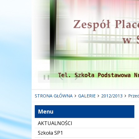
❚❚
Poprzedni Element
Następny Element
STRONA GŁÓWNA
GALERIE
2012/2013
Prze
Menu
AKTUALNOŚCI
Szkoła SP1