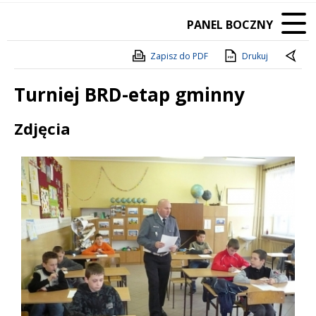
PANEL BOCZNY
Zapisz do PDF
Drukuj
Turniej BRD-etap gminny
Treść
Zdjęcia