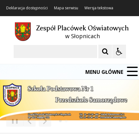
Deklaracja dostępności
Mapa serwisu
Wersja tekstowa
Zespół Placówek Oświatowych
w Słopnicach
Szukaj
MENU GŁÓWNE
❚❚
Poprzedni Element
Następny Element