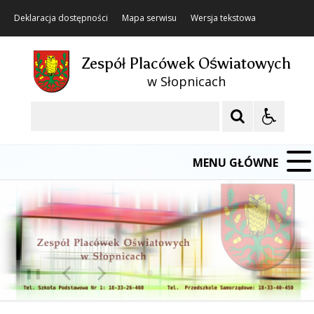
Deklaracja dostępności
Mapa serwisu
Wersja tekstowa
Zespół Placówek Oświatowych
w Słopnicach
Szukaj
MENU GŁÓWNE
❚❚
Poprzedni Element
Następny Element