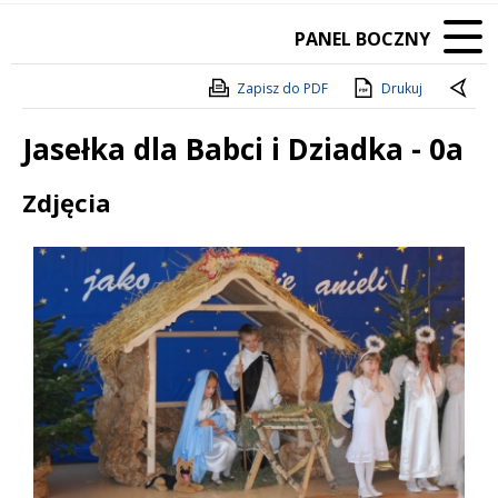
PANEL BOCZNY
Zapisz do PDF
Drukuj
Jasełka dla Babci i Dziadka - 0a
Treść
Zdjęcia