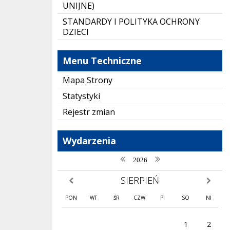
UNIJNE)
STANDARDY I POLITYKA OCHRONY
DZIECI
Menu Techniczne
Mapa Strony
Statystyki
Rejestr zmian
Wydarzenia
poprzedni rok
następny rok
2026
SIERPIEŃ
poprzedni miesiąc
następny
PON
WT
ŚR
CZW
PI
SO
NI
1
2