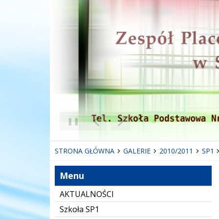
❚❚
Poprzedni Element
Następny Element
STRONA GŁÓWNA
GALERIE
2010/2011
SP1
Menu
AKTUALNOŚCI
Szkoła SP1