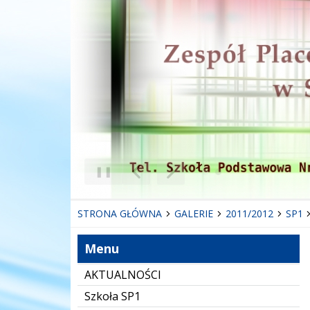
❚❚
Poprzedni Element
Następny Element
STRONA GŁÓWNA
GALERIE
2011/2012
SP1
Menu
AKTUALNOŚCI
Szkoła SP1