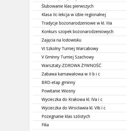
Ślubowanie klas pierwszych
Klasa IIc-lekcja w izbie regionalnej
Tradycje bożonarodzeniowe w kl. IIIa
Konkurs szopek bożonarodzeniowych
Zajęcia na lodowisku
VI Szkolny Turniej Warcabowy
V Gminny Turniej Szachowy
Warsztaty-ZDROWA ŻYWNOŚĆ
Zabawa karnawałowa w II b i c
BRD-etap gminny
Powitanie Wiosny
Wycieczka do Krakowa kl. IVa i c
Wycieczka do Wrocławia kl. VIb i c
Pożegnanie klas szóstych
Filia