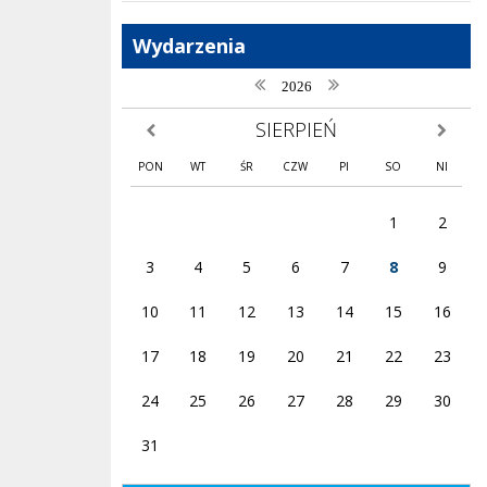
Wydarzenia
poprzedni rok
następny rok
2026
SIERPIEŃ
poprzedni miesiąc
następny
PON
WT
ŚR
CZW
PI
SO
NI
1
2
3
4
5
6
7
8
9
10
11
12
13
14
15
16
17
18
19
20
21
22
23
24
25
26
27
28
29
30
31