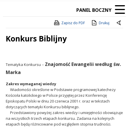
PANEL BOCZNY
Zapisz do PDF
Drukuj
Konkurs Biblijny
Treść
.
Znajomość Ewangelii według św.
-
Tematyka Konkursu
Marka
Zakres wymaganej wiedzy
Wiadomości określone w Podstawie programowej katechezy
Kościoła katolickiego w Polsce przyjętej przez Konferencję
Episkopatu Polski w dniu 20 czerwca 2001 r. oraz w tekstach
dotyczących tematyki Konkursu biblijnego.
Przedstawiony powyżej zakres wiedzy i umiejętności obowiązuje
na wszystkich trzech etapach konkursu. Zadania na kolejnych
etapach będą różnicowane pod względem stopnia trudności.