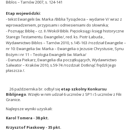
Biblos – Tarnów 2007, s. 124-141
Etap wojewódzki:
- tekst Ewangelii św. Marka /Biblia Tysiąclecia – wydanie V/ wraz z
wprowadzeniem, przypisami i odniesieniami do słownika;
- Poznając Biblię – cz. II /Wokół Biblii. Pięcioksiąg i księgi historyczne
Starego Testamentu. Ewangelie/, red. ks. Piotr Łabuda ,
Wydawnictwo Biblos – Tarnów 2010, s.145-163 /rozdział Ewangelie –
nr 10: Ewangelia św. Marka – Ewangelia o Jezusie Chrystusie, Synu
Bożym i nr 11 – Teologia Ewangelii św. Marka/
- Danuta Piekarz, Ewangelia dla początkujących, Wydawnictwo
Salwator – Kraków 2010, s.59-74 /rozdział: Dotknąć frędzli Jego
płaszcza /.
.
26 października br. odbył się
etap szkolny Konkursu
Biblijnego
. Wzięło w nim udział 6 uczniów z SP1 i 5 uczniów z Filii
Granice.
Najlepsze wyniki uzyskali:
Karol Tomera - 38 pkt.
Krzysztof Piaskowy - 35 pkt.