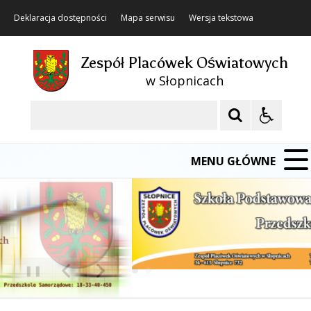
Deklaracja dostępności
Mapa serwisu
Wersja tekstowa
Zespół Placówek Oświatowych
w Słopnicach
Szukaj
MENU GŁÓWNE
❚❚
Poprzedni Element
Następny Element