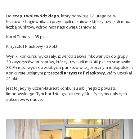
.
Do
etapu wojewódzkiego
, który odbył się 17 lutego br. w
Krakowie-Łagiewnikach przystąpili uczniowie którzy uzyskali max.
liczbę punktów, wśród nich nasi dwaj uczniowie:
Karol Tomera - 35 pkt.
Krzysztof Piaskowy - 39 pkt.
Wyniki konkursu wykazały, iż wśród zakwalifikowanych do grupy
30 zwycięzców-laureatów, którzy uzyskali min. 40 pkt. co stanowiło
88,9% możliwych do zdobycia punktów w tegorocznym małopolskim
Konkursie Biblijnym przeszedł
Krzysztof Piaskowy
, który uzyskał
42 pkt.
Jest to jedyny uczeń-laureat Konkursu Biblijnego z powiatu
limanowskiego. Tym bardziej gratulujemy Mu i życzymy dalszych
sukcesów w nauce.
.