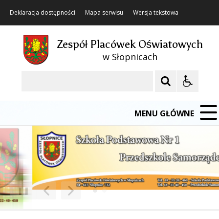
Deklaracja dostępności
Mapa serwisu
Wersja tekstowa
Zespół Placówek Oświatowych
w Słopnicach
Szukaj
MENU GŁÓWNE
❚❚
Poprzedni Element
Następny Element