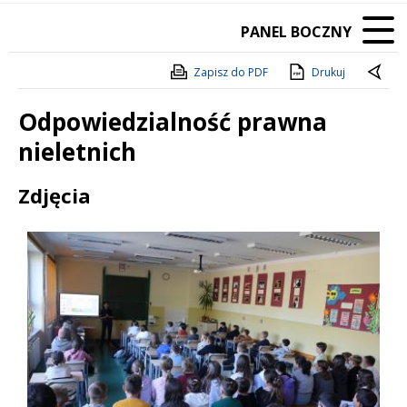
PANEL BOCZNY
Zapisz do PDF
Drukuj
Odpowiedzialność prawna
nieletnich
Treść
Zdjęcia