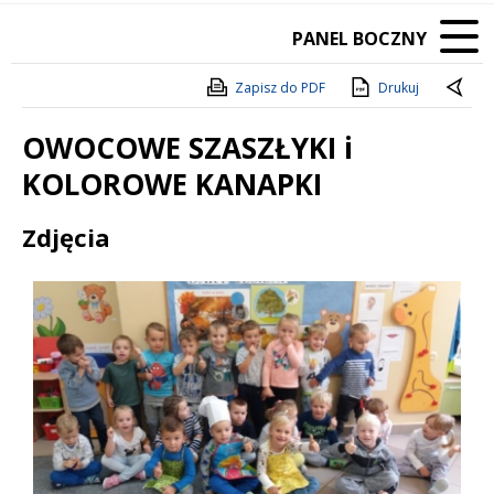
PANEL BOCZNY
Zapisz do PDF
Drukuj
OWOCOWE SZASZŁYKI i
KOLOROWE KANAPKI
Treść
Zdjęcia