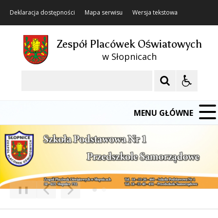
Deklaracja dostępności
Mapa serwisu
Wersja tekstowa
Zespół Placówek Oświatowych
w Słopnicach
Szukaj
MENU GŁÓWNE
❚❚
Poprzedni Element
Następny Element