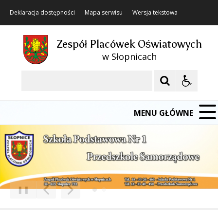
Deklaracja dostępności
Mapa serwisu
Wersja tekstowa
Zespół Placówek Oświatowych
w Słopnicach
Szukaj
MENU GŁÓWNE
❚❚
Poprzedni Element
Następny Element