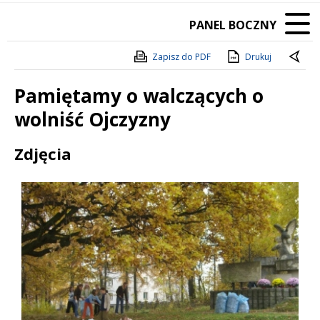
PANEL BOCZNY
Zapisz do PDF
Drukuj
Pamiętamy o walczących o
wolniść Ojczyzny
Treść
Zdjęcia